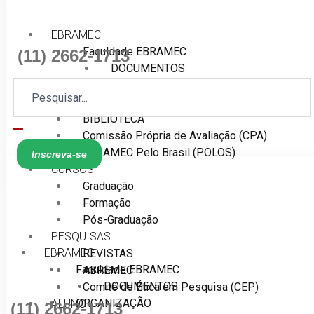
EBRAMEC
Faculdade EBRAMEC
(11) 2662-1713
DOCUMENTOS
ORGANIZAÇÃO
ESTRUTURA
BIBLIOTECA
Comissão Própria de Avaliação (CPA)
EBRAMEC Pelo Brasil (POLOS)
Inscreva-se
CURSOS
Graduação
Formação
Pós-Graduação
PESQUISAS
EBRAMEC
REVISTAS
Faculdade EBRAMEC
ABREMEC
DOCUMENTOS
Comitê de Ética em Pesquisa (CEP)
ORGANIZAÇÃO
ALUNO
(11) 2662-1713