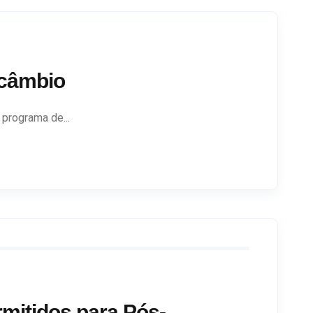
rcâmbio
programa de...
rmitidos para Pós-