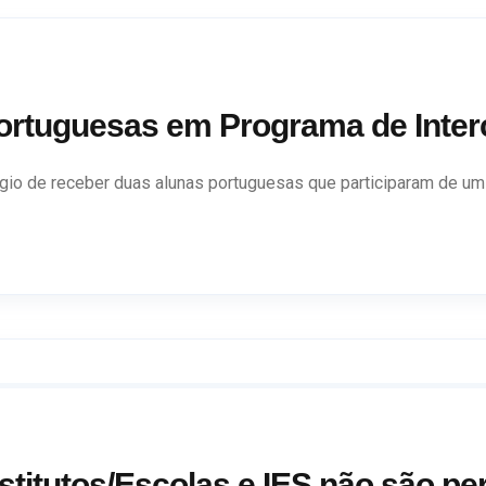
tuguesas em Programa de Inte
gio de receber duas alunas portuguesas que participaram de um 
titutos/Escolas e IES não são pe