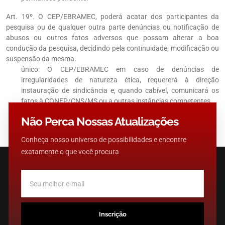
Art. 19º. O CEP/EBRAMEC, poderá acatar dos participantes da
pesquisa ou de qualquer outra parte denúncias ou notificação de
abusos ou outros fatos adversos que possam alterar a boa
condução da pesquisa, decidindo pela continuidade, modificação ou
suspensão da mesma.
único: O CEP/EBRAMEC em caso de denúncias de
irregularidades de natureza ética, requererá à direção
instauração de sindicância e, quando cabível, comunicará os
fatos à CONEP/CNS/MS ou a outras instâncias competentes
Não Perca Nossas Atualizações
Conheça nosso universo de possibilidades e encontre
exatamente o que você procura
Inscrição