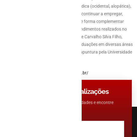
pretensão de substituir a medicina biomédica (ocidental, alopática),
a qual encorajamos nossos pacientes de continuar a empregar,
sendo nossos atendimentos prestados de forma complementar
nestes casos. A supervisão geral dos atendimentos realizados no
CIAMEC é conduzida pelo Dr. Reginaldo de Carvalho Silva Filho,
Fisioterapeuta, com formações e pós-graduações em diversas áreas
da Medicina Chinesa, Doutorando em Acupuntura pela Universidade
de Medicina Chinesa de Shandong.
SAIBA MAIS EM:
http://www.ciamec.com.br/
Não Perca Nossas Atualizações
Conheça nosso universo de possibilidades e encontre
exatamente o que você procura