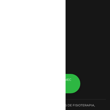
Plataforma Digital
Fale com a gente
Ouvidoria
Fale com a nossa central de
atendimento
11 2662 1713
Central De Atendimento
Fale no Departamento
Atendimento Faculdade EBRAMEC
Online
Fale com departamento
CENTRO INTERNACIONAL DE ESTUDOS DE FISIOTERAPIA,
ACUPUNTURA E TERAPIAS ORIENTAIS