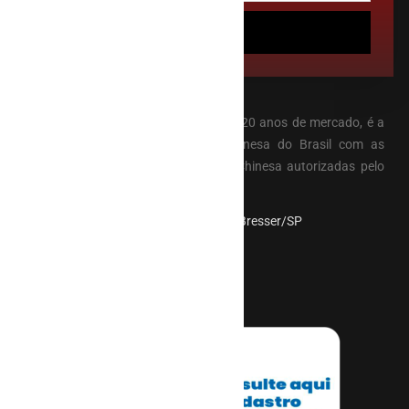
Inscrição
A Faculdade EBRAMEC com mais de 20 anos de mercado, é a
primeira Faculdade de Medicina Chinesa do Brasil com as
primeiras Graduações em Medicina Chinesa autorizadas pelo
MEC.
Rua Visconde de Parnaiba, 2737 - Bresser/SP
(11) 2662-1713
ebramec@ebramec.edu.br