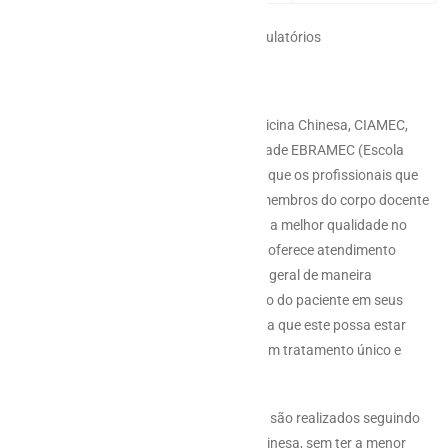
Fabiana Conte – Coordenadora dos Ambulatórios
Sobre o CIAMEC
O Centro Integrado de Acupuntura e Medicina Chinesa, CIAMEC,
integra o departamento clínico da Faculdade EBRAMEC (Escola
Brasileira de Medicina Chinesa), de modo que os profissionais que
realizam os atendimentos tem por base membros do corpo docente
da Faculdade EBRAMEC, sempre visando a melhor qualidade no
atendimento clínico oferecido. O CIAMEC oferece atendimento
diferenciado e especializado à população geral de maneira
integrada, sempre buscando o tratamento do paciente em seus
diferentes aspectos e não apenas a queixa que este possa estar
apresentando no momento, oferecendo um tratamento único e
direcionado para cada pessoa.
Os atendimentos prestados pelo CIAMEC são realizados seguindo
os princípios norteadores da Medicina Chinesa, sem ter a menor