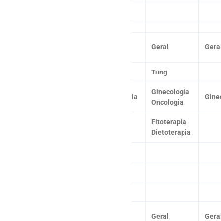
VI
14:00
I
Geral
Geral
Gera
17:00
II
Tung
Ginecologia
III
Ginecologia
Gine
Oncologia
Fitoterapia
IV
Dietoterapia
V
VI
18:00
I
Geral
Geral
Gera