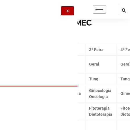
X
Ambulatórios EBRAMEC
(Sede)
Horário
Ambulatório
2ª Feira
3ª Feira
4ª Fe
09:00
I
Geral
Geral
Gera
12:00
II
Tung
Tung
Tung
Ginecologia
III
Ginecologia
Gine
Oncologia
Fitoterapia
Fitot
IV
Dietoterapia
Diet
V