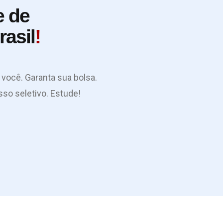
e de
asil
!
você. Garanta sua bolsa.
so seletivo. Estude!