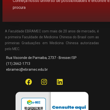
Conheça nosso universo de possibilidades e encontre 
procura
A Faculdade EBRAMEC com mais de 20 anos de mercado, é
a primeira Faculdade de Medicina Chinesa do Brasil com as
primeiras Graduações em Medicina Chinesa autorizadas
pelo MEC.
Rua Visconde de Parnaiba, 2737 - Bresser/SP
(11) 2662-1713
ebramec@ebramec.edu.br