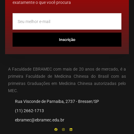
exatamente o que você procura
Inscrição
A Faculdade EBRAMEC com mais de 20 anos de mercado, é a
primeira Faculdade de Medicina Chinesa do Brasil com as
primeiras Graduações em Medicina Chinesa autorizadas pelo
MEC.
Rua Visconde de Parnaiba, 2737 - Bresser/SP
(11) 2662-1713
ebramec@ebramec.edu.br