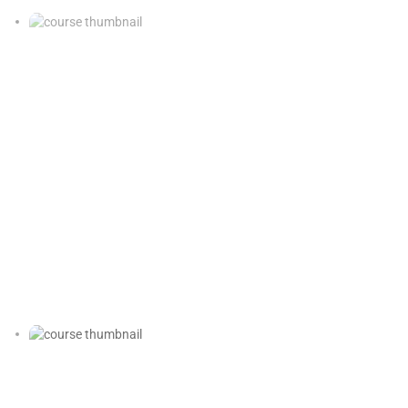
Formação em Medicina Chinesa e
Terapias Externas – 中医外治疗法
Destaque
Medicina Chinesa e Terapias Externas 中医外治疗法 |
zhōng yī wài zhì liáo fǎ Duração: 20 meses Disponível na
Sede...
Quatro Mares da Medicina Chinesa