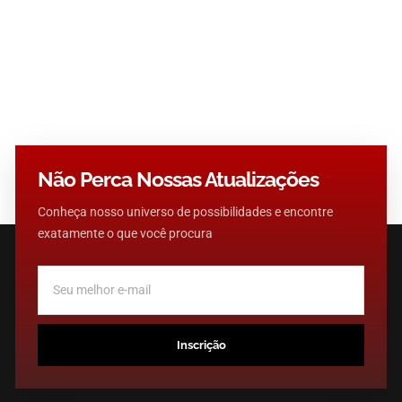
da Teoria à Aplicação Clínica
Esta Masterclass aprofunda a importante Teoria dos Quatro
Mares (Si Hai), conforme descrita no capítulo Hai Lun do
Ling Shu,...
Não Perca Nossas Atualizações
Conheça nosso universo de possibilidades e encontre
exatamente o que você procura
Inscrição