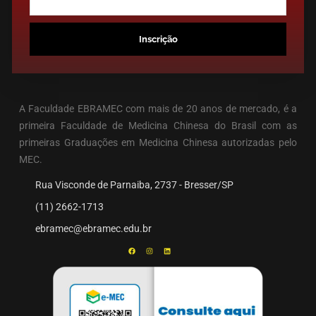
Inscrição
A Faculdade EBRAMEC com mais de 20 anos de mercado, é a
primeira Faculdade de Medicina Chinesa do Brasil com as
primeiras Graduações em Medicina Chinesa autorizadas pelo
MEC.
Rua Visconde de Parnaiba, 2737 - Bresser/SP
(11) 2662-1713
ebramec@ebramec.edu.br