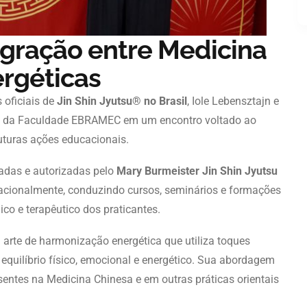
tegração entre Medicina
ergéticas
s oficiais de
Jin Shin Jyutsu® no Brasil
,
Iole Lebensztajn
e
ipe da Faculdade EBRAMEC em um encontro voltado ao
uturas ações educacionais.
icadas e autorizadas pelo
Mary Burmeister Jin Shin Jyutsu
rnacionalmente, conduzindo cursos, seminários e formações
ico e terapêutico dos praticantes.
arte de harmonização energética que utiliza toques
quilíbrio físico, emocional e energético. Sua abordagem
sentes na Medicina Chinesa e em outras práticas orientais