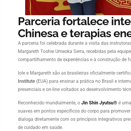
Parceria fortalece in
Chinesa e terapias en
A parceria foi celebrada durante a visita das instrutora
Margareth Toshie Umeoka Serra
, recebidas pela equ
compartilhamento de experiências e à construção de f
Iole e Margareth são as brasileiras oficialmente certif
Institute
(EUA)
para ensinar a prática no Brasil e inte
presenciais e on-line voltados ao desenvolvimento técn
Reconhecido mundialmente, o
Jin Shin Jyutsu®
é uma 
suaves em pontos específicos do corpo para promover e
dialoga diretamente com os princípios integrativos pre
de cuidado em saúde.