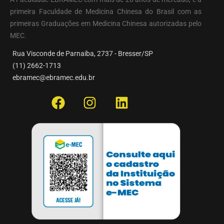
primeira Faculdade de Medicina Chinesa do Brasil com as
primeiras Graduações em Medicina Chinesa autorizadas pelo
MEC.
Rua Visconde de Parnaiba, 2737 - Bresser/SP
(11) 2662-1713
ebramec@ebramec.edu.br