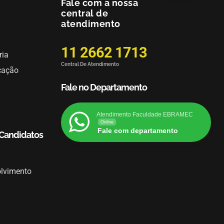
Fale com a nossa
central de
atendimento
11 2662 1713
ria
Central De Atendimento
cação
Fale no Departamento
Atendimento Faculdade EBRAMEC
Online
Fale com departamento
 Candidatos
olvimento