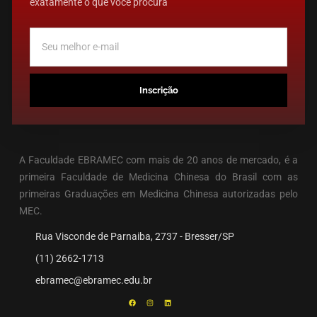
exatamente o que você procura
Inscrição
A Faculdade EBRAMEC com mais de 20 anos de mercado, é a
primeira Faculdade de Medicina Chinesa do Brasil com as
primeiras Graduações em Medicina Chinesa autorizadas pelo
MEC.
Rua Visconde de Parnaiba, 2737 - Bresser/SP
(11) 2662-1713
ebramec@ebramec.edu.br