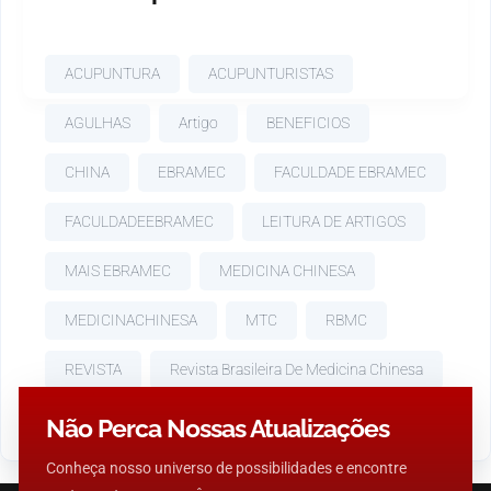
ACUPUNTURA
ACUPUNTURISTAS
AGULHAS
Artigo
BENEFICIOS
CHINA
EBRAMEC
FACULDADE EBRAMEC
FACULDADEEBRAMEC
LEITURA DE ARTIGOS
MAIS EBRAMEC
MEDICINA CHINESA
MEDICINACHINESA
MTC
RBMC
REVISTA
Revista Brasileira De Medicina Chinesa
SAUDE
TERAPIA
TRATAMENTO
Não Perca Nossas Atualizações
Conheça nosso universo de possibilidades e encontre