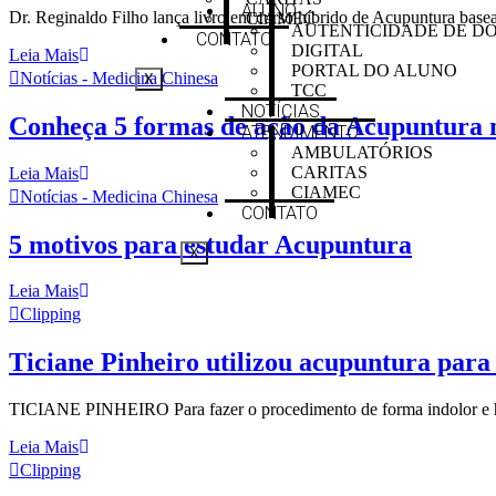
ALUNO
Dr. Reginaldo Filho lança livro em curso híbrido de Acupuntura bas
CIAMEC
AUTENTICIDADE DE D
CONTATO
DIGITAL
Leia Mais
PORTAL DO ALUNO
Notícias - Medicina Chinesa
X
TCC
NOTÍCIAS
Conheça 5 formas de ação da Acupuntura 
ATENDIMENTO
AMBULATÓRIOS
CARITAS
Leia Mais
CIAMEC
Notícias - Medicina Chinesa
CONTATO
5 motivos para estudar Acupuntura
X
Leia Mais
Clipping
Ticiane Pinheiro utilizou acupuntura para 
TICIANE PINHEIRO Para fazer o procedimento de forma indolor e h
Leia Mais
Clipping