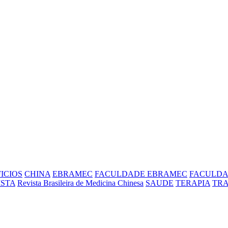
ICIOS
CHINA
EBRAMEC
FACULDADE EBRAMEC
FACULD
ISTA
Revista Brasileira de Medicina Chinesa
SAUDE
TERAPIA
TR