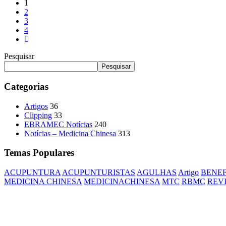
1
2
3
4
Pesquisar
Pesquisar
Categorias
Artigos
36
Clipping
33
EBRAMEC Notícias
240
Notícias – Medicina Chinesa
313
Temas Populares
ACUPUNTURA
ACUPUNTURISTAS
AGULHAS
Artigo
BENEF
MEDICINA CHINESA
MEDICINACHINESA
MTC
RBMC
REV