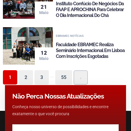
Instituto Confúcio De Negócios Da
21
FAAP E APROCHINA Para Celebrar
Maio
O Dia Internacional Do Chá
EBRAMEC NOTÍCIAS
Faculdade EBRAMEC Realiza
Seminário Internacional Em Lisboa
12
Com Inscrições Esgotadas
Maio
...
1
2
3
55
Não Perca Nossas Atualizações
Conheça nosso universo de possibilidades e encontre
exatamente o que você procura