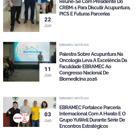
Reúne-Se Com Presidente Do
CRBM-1 Para Discutir Acupuntura,
PICS E Futuras Parcerias
22
Jun
EBRAMEC NOTÍCIAS
Palestra Sobre Acupuntura Na
Oncologia Leva A Excelência Da
Faculdade EBRAMEC Ao
11
Congresso Nacional De
Jun
Biomedicina 2026
EBRAMEC NOTÍCIAS
EBRAMEC Fortalece Parceria
Internacional Com A Hwato E O
03
Grupo YuWell Durante Série De
Jun
Encontros Estratégicos