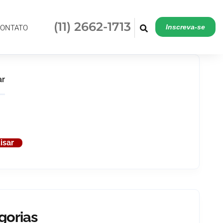
(11) 2662-1713
Inscreva-se
ONTATO
ar
isar
gorias