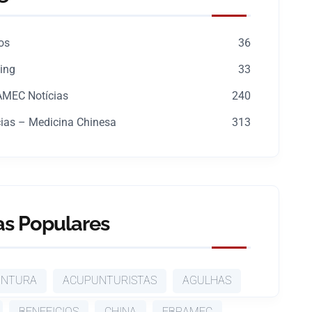
os
36
ping
33
MEC Notícias
240
cias – Medicina Chinesa
313
s Populares
UNTURA
ACUPUNTURISTAS
AGULHAS
BENEFICIOS
CHINA
EBRAMEC