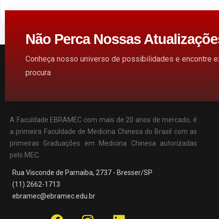
Não Perca Nossas Atualizaçõe
Conheça nosso universo de possibilidades e encontre 
procura
A Faculdade EBRAMEC com mais de 20 anos de mercado, é
a primeira Faculdade de Medicina Chinesa do Brasil com as
primeiras Graduações em Medicina Chinesa autorizadas
pelo MEC.
Rua Visconde de Parnaiba, 2737 - Bresser/SP
(11) 2662-1713
ebramec@ebramec.edu.br