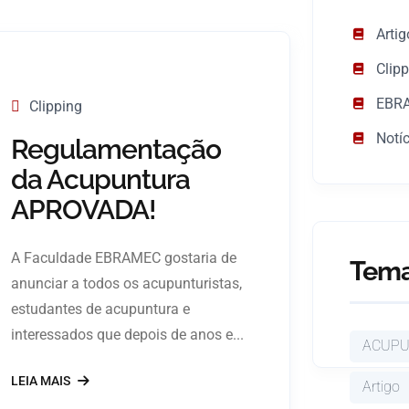
Artig
Clip
EBRA
Clipping
Notí
Regulamentação
da Acupuntura
APROVADA!
A Faculdade EBRAMEC gostaria de
Tema
anunciar a todos os acupunturistas,
estudantes de acupuntura e
interessados que depois de anos e...
ACUP
LEIA MAIS
Artigo