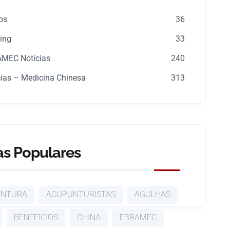
os
36
ping
33
MEC Notícias
240
cias – Medicina Chinesa
313
s Populares
UNTURA
ACUPUNTURISTAS
AGULHAS
BENEFICIOS
CHINA
EBRAMEC