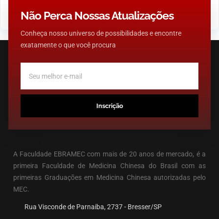
SAUDE
TERAPIA
TRATAMENTO
Não Perca Nossas Atualizações
Conheça nosso universo de possibilidades e encontre
exatamente o que você procura
Inscrição
A Faculdade EBRAMEC com mais de 20 anos de mercado, é a
primeira Faculdade de Medicina Chinesa do Brasil com as
primeiras Graduações em Medicina Chinesa autorizadas pelo
MEC.
Rua Visconde de Parnaiba, 2737 - Bresser/SP