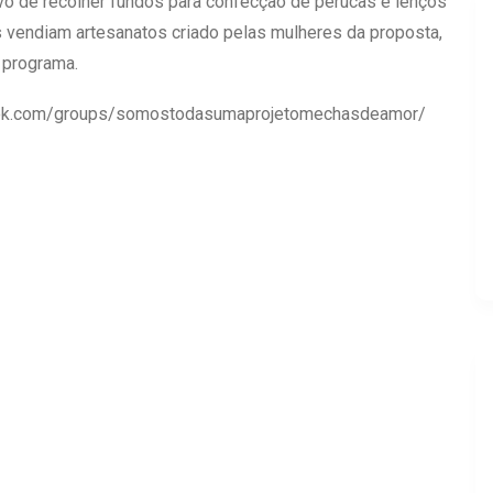
o de recolher fundos para confecção de perucas e lenços
 vendiam artesanatos criado pelas mulheres da proposta,
 programa.
ebook.com/groups/somostodasumaprojetomechasdeamor/