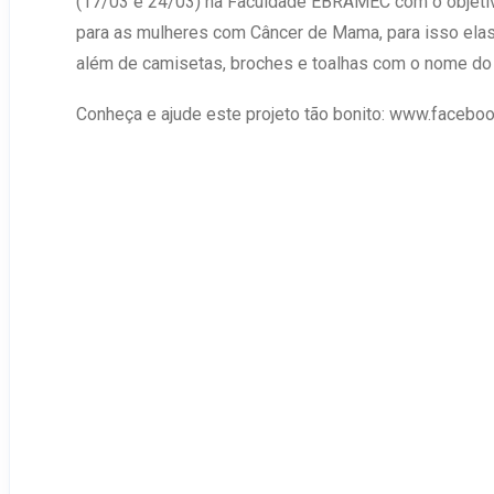
(17/03 e 24/03) na Faculdade EBRAMEC com o objetiv
para as mulheres com Câncer de Mama, para isso elas
além de camisetas, broches e toalhas com o nome do
Conheça e ajude este projeto tão bonito: www.fac