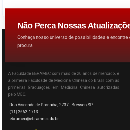
Não Perca Nossas Atualizaçõ
Conheça nosso universo de possibilidades e encontre
procura
A Faculdade EBRAMEC com mais de 20 anos de mercado, é
a primeira Faculdade de Medicina Chinesa do Brasil com as
primeiras Graduações em Medicina Chinesa autorizadas
pelo MEC.
Rua Visconde de Parnaiba, 2737 - Bresser/SP
(11) 2662-1713
ebramec@ebramec.edu.br