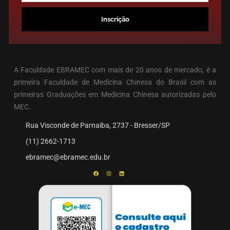
Inscrição
A Faculdade EBRAMEC com mais de 20 anos de mercado, é a
primeira Faculdade de Medicina Chinesa do Brasil com as
primeiras Graduações em Medicina Chinesa autorizadas pelo
MEC.
Rua Visconde de Parnaiba, 2737 - Bresser/SP
(11) 2662-1713
ebramec@ebramec.edu.br