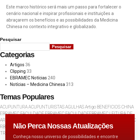
Este marco histórico será mais um passo para fortalecer o
cenário nacional e inspirar profissionais e instituições a
abraçarem os benefícios e as possibilidades da Medicina
Chinesa no contexto integrativo e globalizado.
Pesquisar
Pesquisar
Categorias
Artigos
36
Clipping
33
EBRAMEC Notícias
240
Notícias – Medicina Chinesa
313
Temas Populares
ACUPUNTURA
ACUPUNTURISTAS
AGULHAS
Artigo
BENEFICIOS
CHINA
EBRAMEC
FACULDADE EBRAMEC
FACULDADEEBRAMEC
LEITURA DE
ARTIGOS
MAIS EBRAMEC
MEDICINA CHINESA
MEDICINACHINESA
MTC
Não Perca Nossas Atualizações
RBMC
REVISTA
Revista Brasileira de Medicina Chinesa
SAUDE
TERAPIA
TRATAMENTO
Conheça nosso universo de possibilidades e encontre