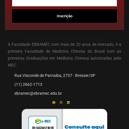
Inscrição
A Faculdade EBRAMEC com mais de 20 anos de mercado, é a
primeira Faculdade de Medicina Chinesa do Brasil com as
primeiras Graduações em Medicina Chinesa autorizadas pelo
MEC.
Rua Visconde de Parnaiba, 2737 - Bresser/SP
(11) 2662-1713
ebramec@ebramec.edu.br