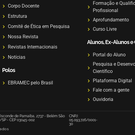
Formação e Qualifi
Corpo Docente
Profissional
Estrutura
Aprofundamento
Comitê de Ética em Pesquisa
Curso Livre
Nossa Revista
Alunos, Ex-Alunos e
Revistas Internacionais
Portal do Aluno
Notícias
Pesquisa e Desenv
Polos
Científico
Plataforma Digital
EBRAMEC pelo Brasil
Fale com a gente
Ouvidoria
isconde de Parnaiba, 2737 - Belém São
CNPJ:
/SP - CEP 03045-002
05.093.726/0001-
30
vados