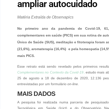
ampliar autocuidado
Matéria Extraída de Observapics
No primeiro ano da pandemia de Covid-19, 61,7%
complementares em saúde (PICS) em sua rotina de aut
Único de Saúde (SUS), meditação e fitoterapia foram as
(21,6%), aromaterapia (16,4%) e pela homeopatia (14,5
mais PICS.
Esse retrato está sendo revelado pelos primeiros resu
Complementares no Contexto da Covid-19
,
estudo mais ab
25 de agosto a 18 de dezembro de 2020, 12.136 pess
entrevistadas por um formulário
on-line
.
MAIS DADOS
A pesquisa foi realizada numa parceria de pesquisado
Tecnológica em Saúde (Icict) e do Observatório Naci