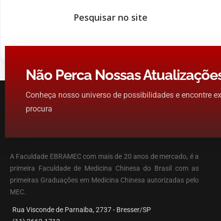
Não Perca Nossas Atualizaçõe
Conheça nosso universo de possibilidades e encontre e
procura
A Faculdade EBRAMEC com mais de 20 anos de mercado, é a
primeira Faculdade de Medicina Chinesa do Brasil com as
primeiras Graduações em Medicina Chinesa autorizadas pelo
MEC.
Rua Visconde de Parnaiba, 2737 - Bresser/SP