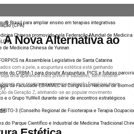
u® Brasil para ampliar ensino em terapias integrativas
iação (CPA)
Medicina Chinesa promovido pela Federação Mundial de Medicina
 A Nova Alternativa ao
OLOS)
e de Medicina Chinesa de Yunnan
l FORPICS na Assembleia Legislativa de Santa Catarina
ados com a pele, a acupuntura estética está ganhando
te do CRBM-1 para discutir Acupuntura, PICS e futuras parceri
seja uma aparência mais jovem e saudável, sem recorrer
rdagem, que promove o rejuvenescimento facial por meio
elência da Faculdade EBRAMEC ao Congresso Nacional de Biomed
EP)
nção da Geração Z, alinhando-se ao popular movimento
o e o Grupo YuWell durante série de encontros estratégicos
FITO-3 (Conselho Regional de Fisioterapia e Terapia Ocupacion
TOS
 do Parque Científico e Industrial de Medicina Tradicional Chi
ura Estética