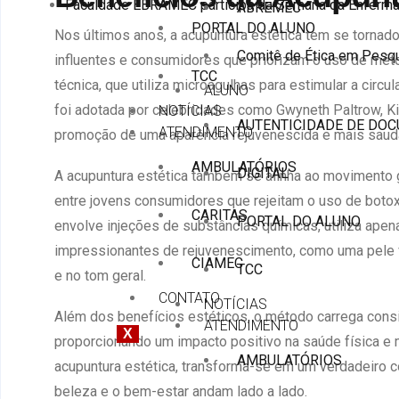
Faculdade EBRAMEC participa da Semana da Enferma
ABREMEC
PORTAL DO ALUNO
Nos últimos anos, a acupuntura estética tem se tornado
Comitê de Ética em Pesq
influentes e consumidores que priorizam o uso de méto
TCC
técnica, que utiliza microagulhas para estimular a circu
ALUNO
foi adotada por celebridades como Gwyneth Paltrow, Ki
NOTÍCIAS
AUTENTICIDADE DE DO
ATENDIMENTO
promoção de uma aparência rejuvenescida e mais saud
AMBULATÓRIOS
DIGITAL
A acupuntura estética também se alinha ao movimento
entre jovens consumidores que rejeitam o uso de botox 
CARITAS
PORTAL DO ALUNO
envolve injeções de substâncias químicas, utiliza apen
impressionantes de rejuvenescimento, como uma pele v
CIAMEC
TCC
e no tom geral.
CONTATO
NOTÍCIAS
Além dos benefícios estéticos, o método carrega consi
ATENDIMENTO
X
proporcionando um impacto positivo na saúde física e m
AMBULATÓRIOS
acupuntura estética, transforma-se em um verdadeiro 
beleza e o bem-estar andam lado a lado.