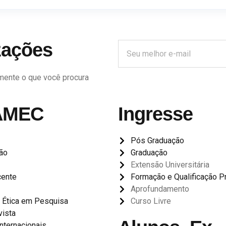
zações
mente o que você procura
AMEC
Ingresse
Pós Graduação
ão
Graduação
Extensão Universitária
cente
Formação e Qualificação Pr
Aprofundamento
 Ética em Pesquisa
Curso Livre
ista
nternacionais