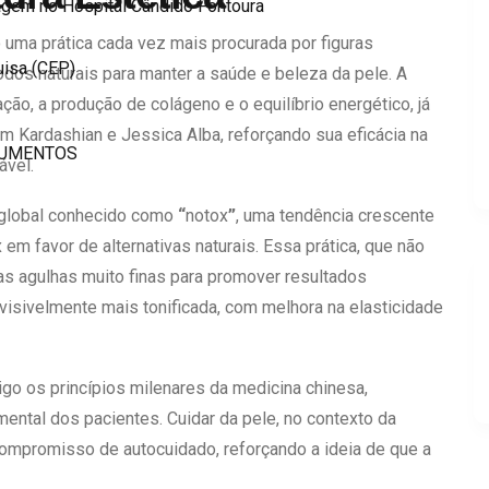
gem no Hospital Cândido Fontoura
 uma prática cada vez mais procurada por figuras
uisa (CEP)
dos naturais para manter a saúde e beleza da pele. A
lação, a produção de colágeno e o equilíbrio energético, já
m Kardashian e Jessica Alba, reforçando sua eficácia na
CUMENTOS
ável.
 global conhecido como
“
notox
”
, uma tendência crescente
em favor de alternativas naturais. Essa prática, que não
as agulhas muito finas para promover resultados
isivelmente mais tonificada, com melhora na elasticidade
go os princípios milenares da medicina chinesa,
ental dos pacientes. Cuidar da pele, no contexto da
compromisso de autocuidado, reforçando a ideia de que a