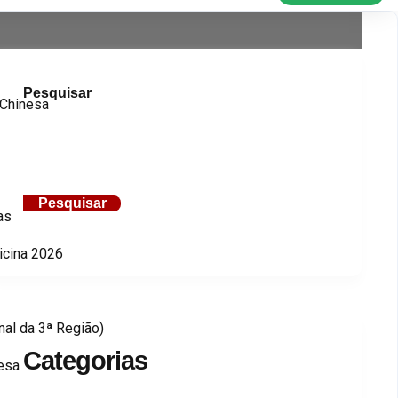
Pesquisar
 Chinesa
Pesquisar
as
icina 2026
al da 3ª Região)
Categorias
nesa