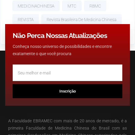
MEDICINACHINESA
MTC
RBMC
REVISTA
Revista Brasileira De Medicina Chinesa
SAUDE
TERAPIA
TRATAMENTO
Não Perca Nossas Atualizações
Conheça nosso universo de possibilidades e encontre
exatamente o que você procura
Inscrição
A Faculdade EBRAMEC com mais de 20 anos de mercado, é a
primeira Faculdade de Medicina Chinesa do Brasil com as