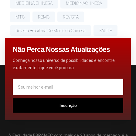
MEDICINA CHINESA
MEDICINACHINESA
MTC
RBMC
REVISTA
Revista Brasileira De Medicina Chinesa
SAUDE
TERAPIA
TRATAMENTO
Não Perca Nossas Atualizações
Conheça nosso universo de possibilidades e encontre
exatamente o que você procura
Inscrição
A Faculdade EBRAMEC com mais de 20 anos de mercado, é a