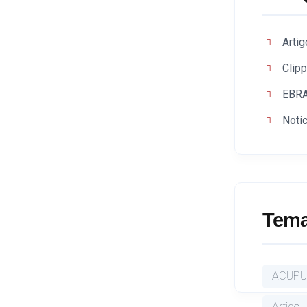
Arti
Clipp
EBRA
Notí
Tema
ACUPU
Artigo