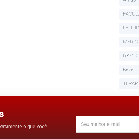
FACUL
LEITUR
MEDIC
RBMC
Revista
TERAP
s
exatamente o que você