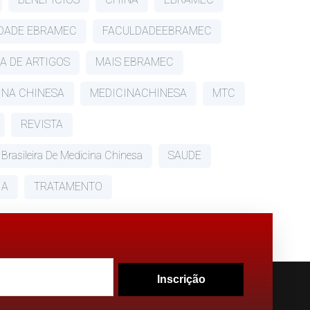
DADE EBRAMEC
FACULDADEEBRAMEC
A DE ARTIGOS
MAIS EBRAMEC
INA CHINESA
MEDICINACHINESA
MTC
REVISTA
 Brasileira De Medicina Chinesa
SAUDE
IA
TRATAMENTO
Inscrição