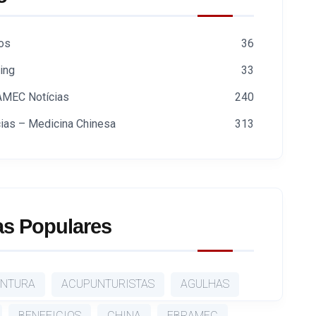
gos
36
ing
33
MEC Notícias
240
cias – Medicina Chinesa
313
s Populares
NTURA
ACUPUNTURISTAS
AGULHAS
BENEFICIOS
CHINA
EBRAMEC