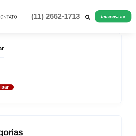
(11) 2662-1713
Inscreva-se
CONTATO
ar
isar
gorias