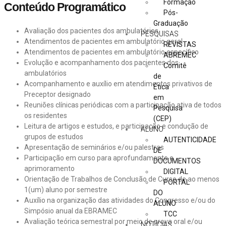
Formação
Conteúdo Programático
Pós-
Graduação
Avaliação dos pacientes dos ambulatórios
PESQUISAS
Atendimentos de pacientes em ambulatório geral
REVISTAS
Atendimentos de pacientes em ambulatório específico
ABREMEC
Evolução e acompanhamento dos pacientes dos
Comitê
ambulatórios
de
Acompanhamento e auxílio em atendimentos privativos de
Ética
Preceptor designado
em
Reuniões clínicas periódicas com a participação ativa de todos
Pesquisa
os residentes
(CEP)
Leitura de artigos e estudos, e participação e condução de
ALUNO
grupos de estudos
AUTENTICIDADE
Apresentação de seminários e/ou palestras
DE
Participação em curso para aprofundamento e
DOCUMENTOS
aprimoramento
DIGITAL
Orientação de Trabalhos de Conclusão de Curso de ao menos
PORTAL
1(um) aluno por semestre
DO
Auxílio na organização das atividades do Congresso e/ou do
ALUNO
Simpósio anual da EBRAMEC
TCC
Avaliação teórica semestral por meio de prova oral e/ou
NOTÍCIAS