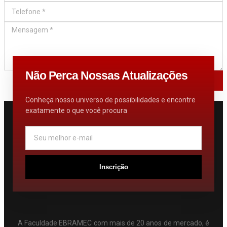
Não Perca Nossas Atualizações
Enviar
Conheça nosso universo de possibilidades e encontre
exatamente o que você procura
Inscrição
A Faculdade EBRAMEC com mais de 20 anos de mercado, é