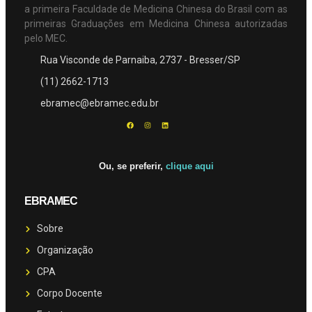
a primeira Faculdade de Medicina Chinesa do Brasil com as
primeiras Graduações em Medicina Chinesa autorizadas
pelo MEC.
Rua Visconde de Parnaiba, 2737 - Bresser/SP
(11) 2662-1713
ebramec@ebramec.edu.br
Ou, se preferir,
clique aqui
EBRAMEC
Sobre
Organização
CPA
Corpo Docente