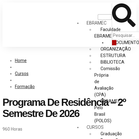
EBRAMEC
Faculdade
EBRAMEC
DOCUMENT
ORGANIZAÇÃO
ESTRUTURA
Home
BIBLIOTECA
Comissão
Cursos
Própria
de
Formação
Avaliação
(CPA)
Programa De Residência – 2º
EBRAMEC
Pelo
Semestre De 2026
Brasil
(POLOS)
CURSOS
960 Horas
Graduação