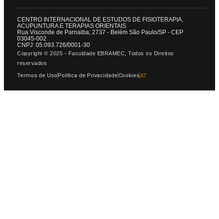
CENTRO INTERNACIONAL DE ESTUDOS DE FISIOTERAPIA,
ACUPUNTURA E TERAPIAS ORIENTAIS
Rua Visconde de Parnaiba, 2737 - Belém São Paulo/SP - CEP
03045-002
CNPJ: 05.093.726/0001-30
Copyright © 2025 - Faculdade EBRAMEC, Todos os Direitos
reservados
Termos de Uso
Política de Privacidade
Cookies
AT