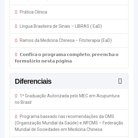
Prática Clínica
Língua Brasileira de Sinais – LIBRAS ( EaD)
Ramos da Medicina Chinesa – Fitoterapia (EaD)
𝗖𝗼𝗻𝗳𝗶𝗿𝗮 𝗼 𝗽𝗿𝗼𝗴𝗿𝗮𝗺𝗮 𝗰𝗼𝗺𝗽𝗹𝗲𝘁𝗼, 𝗽𝗿𝗲𝗲𝗻𝗰𝗵𝗮 𝗼
𝗳𝗼𝗿𝗺𝘂𝗹á𝗿𝗶𝗼 𝗻𝗲𝘀𝘁𝗮 𝗽á𝗴𝗶𝗻𝗮.
Diferenciais
1ª Graduação Autorizada pelo MEC em Acupuntura
no Brasil
Programa baseado nas recomendações da OMS
(Organização Mundial da Saúde) e WFCMS – Federação
Mundial de Sociedades em Medicina Chinesa