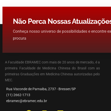
Não Perca Nossas Atualizaçõe
Conheça nosso universo de possibilidades e encontre e
procura
A Faculdade EBRAMEC com mais de 20 anos de mercado, é a
primeira Faculdade de Medicina Chinesa do Brasil com as
primeiras Graduações em Medicina Chinesa autorizadas pelo
MEC.
Rua Visconde de Parnaiba, 2737 - Bresser/SP
(11) 2662-1713
ebramec@ebramec.edu.br