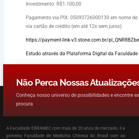
Investimento: R$1.100,00
Pagamento via PIX: 05093726000130 em nome de Ce
via cartão de crédito (em até 12x sem juros):
https://payment-link-v3.stone.com.br/pl_QNR8B
Estudo através da Plataforma Digital da Faculdad
Não Perca Nossas Atualizaçõe
Conheça nosso universo de possibilidades e encontre e
procura
A Faculdade EBRAMEC com mais de 20 anos de mercado, é a
primeira Faculdade de Medicina Chinesa do Brasil com as