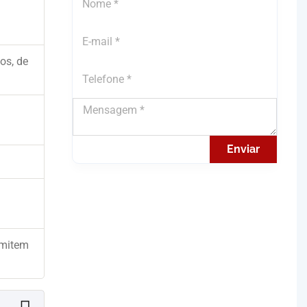
os, de
Enviar
rmitem