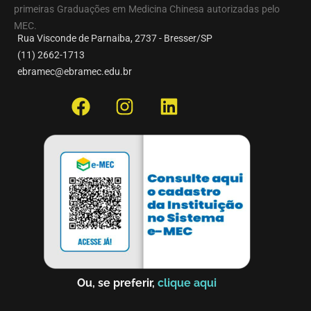
primeiras Graduações em Medicina Chinesa autorizadas pelo
MEC.
Rua Visconde de Parnaiba, 2737 - Bresser/SP
(11) 2662-1713
ebramec@ebramec.edu.br
Ou, se preferir,
clique aqui