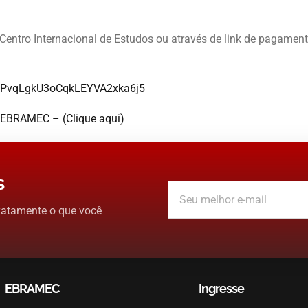
ntro Internacional de Estudos ou através de link de pagamen
ZbePvqLgkU3oCqkLEYVA2xka6j5
e EBRAMEC – (Clique aqui)
s
xatamente o que você
EBRAMEC
Ingresse